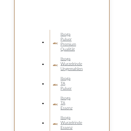
Iboga
Pulver
Premium
Qualität
Iboga
Wurzelrinde
Ungemahlen
Iboga
TA
Pulver
Iboga
TA
Essenz
Iboga
Wurzelrinde
Essenz