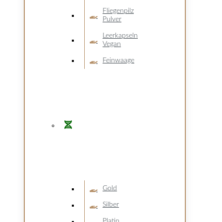
Fliegenpilz
Pulver
Leerkapseln
Vegan
Feinwaage
Gold
Silber
Platin