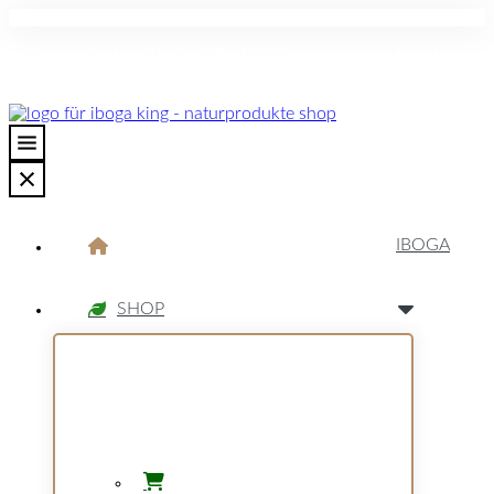
Versandfrei ab 99 € in DE · 17.000+ zufriedene Kunden ·
Diskreter Versand · Sorgfältig ausgewählte Qualität
IBOGA
SHOP