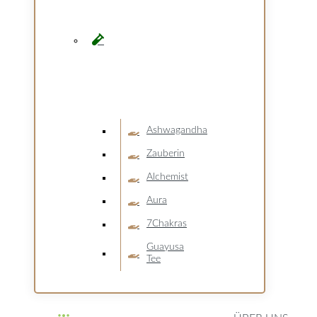
Ashwagandha
Zauberin
Alchemist
Aura
7Chakras
Guayusa
Tee