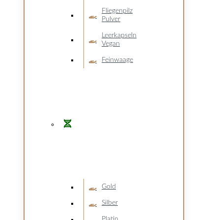
Fliegenpilz
Pulver
Leerkapseln
Vegan
Feinwaage
Gold
Silber
Platin