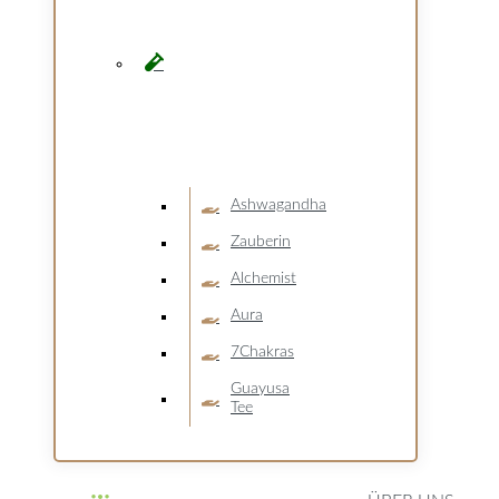
Ashwagandha
Zauberin
Alchemist
Aura
7Chakras
Guayusa
Tee