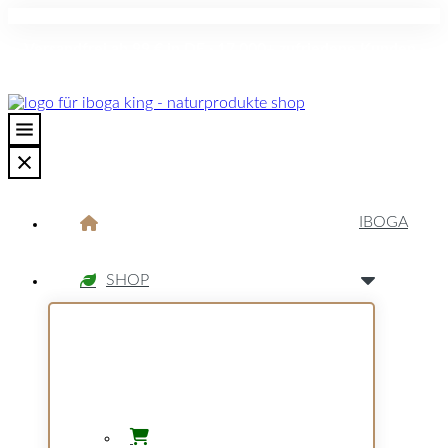
Versandfrei ab 99 € in DE · 17.000+ zufriedene Kunden ·
Diskreter Versand · Sorgfältig ausgewählte Qualität
IBOGA
SHOP