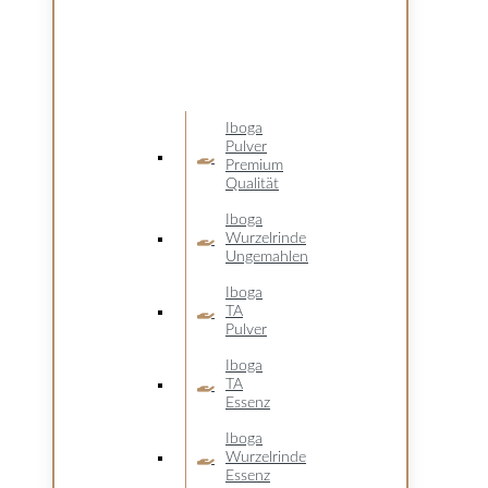
Iboga
Pulver
Premium
Qualität
Iboga
Wurzelrinde
Ungemahlen
Iboga
TA
Pulver
Iboga
TA
Essenz
Iboga
Wurzelrinde
Essenz