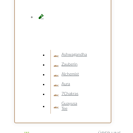
Ashwagandha
Zauberin
Alchemist
Aura
7Chakras
Guayusa
Tee