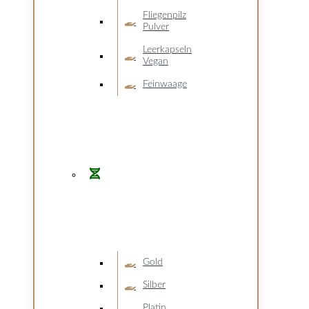
Fliegenpilz
Pulver
Leerkapseln
Vegan
Feinwaage
Gold
Silber
Platin