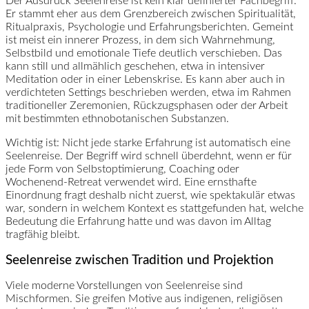
Der Ausdruck Seelenreise ist kein klar definierter Fachbegriff.
Er stammt eher aus dem Grenzbereich zwischen Spiritualität,
Ritualpraxis, Psychologie und Erfahrungsberichten. Gemeint
ist meist ein innerer Prozess, in dem sich Wahrnehmung,
Selbstbild und emotionale Tiefe deutlich verschieben. Das
kann still und allmählich geschehen, etwa in intensiver
Meditation oder in einer Lebenskrise. Es kann aber auch in
verdichteten Settings beschrieben werden, etwa im Rahmen
traditioneller Zeremonien, Rückzugsphasen oder der Arbeit
mit bestimmten ethnobotanischen Substanzen.
Wichtig ist: Nicht jede starke Erfahrung ist automatisch eine
Seelenreise. Der Begriff wird schnell überdehnt, wenn er für
jede Form von Selbstoptimierung, Coaching oder
Wochenend-Retreat verwendet wird. Eine ernsthafte
Einordnung fragt deshalb nicht zuerst, wie spektakulär etwas
war, sondern in welchem Kontext es stattgefunden hat, welche
Bedeutung die Erfahrung hatte und was davon im Alltag
tragfähig bleibt.
Seelenreise zwischen Tradition und Projektion
Viele moderne Vorstellungen von Seelenreise sind
Mischformen. Sie greifen Motive aus indigenen, religiösen