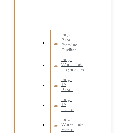
Iboga
Pulver
Premium
Qualität
Iboga
Wurzelrinde
Ungemahlen
Iboga
TA
Pulver
Iboga
TA
Essenz
Iboga
Wurzelrinde
Essenz