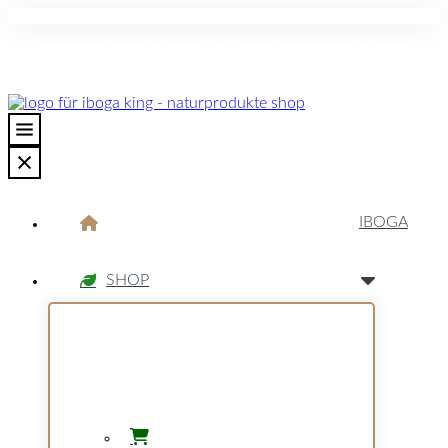
Versandfrei ab 99 € in DE · 17.000+ zufriedene Kunden ·
Diskreter Versand · Sorgfältig ausgewählte Qualität
IBOGA
SHOP