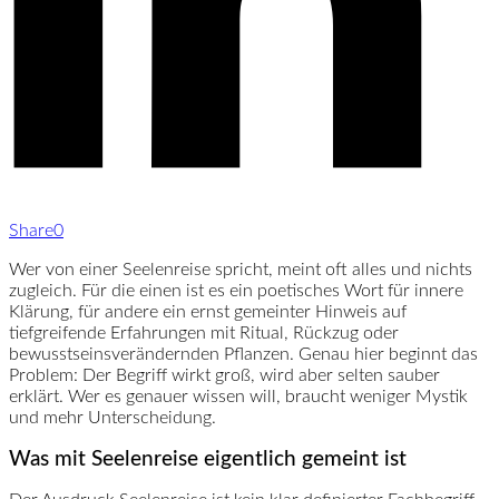
Share
0
Wer von einer Seelenreise spricht, meint oft alles und nichts
zugleich. Für die einen ist es ein poetisches Wort für innere
Klärung, für andere ein ernst gemeinter Hinweis auf
tiefgreifende Erfahrungen mit Ritual, Rückzug oder
bewusstseinsverändernden Pflanzen. Genau hier beginnt das
Problem: Der Begriff wirkt groß, wird aber selten sauber
erklärt. Wer es genauer wissen will, braucht weniger Mystik
und mehr Unterscheidung.
Was mit Seelenreise eigentlich gemeint ist